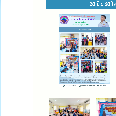
28 มิ.ย.68 โ