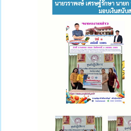
นายวราพงษ์ เศรษฐ์รักษา นายก
มอบเงินสนับส